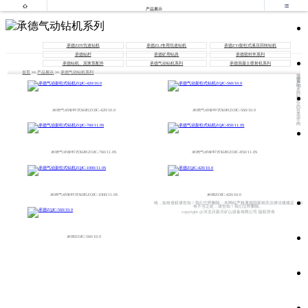


产品展示
承德ZDY坑道钻机
承德ZLJ专用坑道钻机
承德ZYJ架柱式液压回转钻机
承德钻杆
承德矿用钻具
承德密封件系列
承德钻机、泥浆泵配件
承德气动钻机系列
承德混凝土喷射机系列
首页
>>
产品展示
>>
承德气动钻机系列
法
律
声
明
本
网
站
部
分
内
承德气动架柱式钻机ZQJC-420/10.0
承德气动架柱式钻机ZQJC-560/10.0
容
来
源
于
网
承德气动架柱式钻机ZQJC-760/11.0S
承德气动架柱式钻机ZQJC-850/11.0S
承德气动架柱式钻机ZQJC-1000/11.0S
承德ZQJC-420/10.0
络，如有侵权请告知！我们立即删除；本网站严格遵循国家相关法律法规规定，如
有不当之处，请告知！我们立即删除。
copyright @河北日新月矿山设备有限公司 版权所有
承德ZQJC-560/10.0